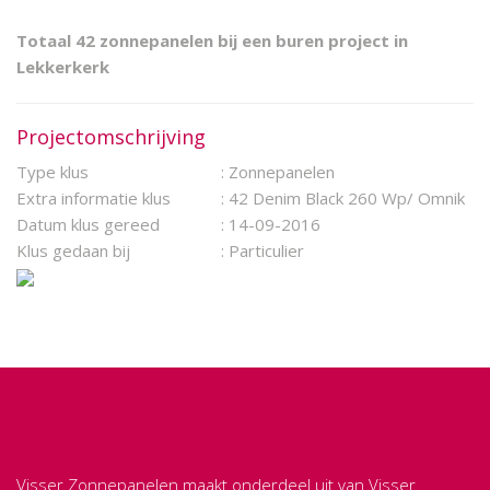
Totaal 42 zonnepanelen bij een buren project in
Lekkerkerk
Projectomschrijving
Type klus
: Zonnepanelen
Extra informatie klus
: 42 Denim Black 260 Wp/ Omnik
Datum klus gereed
: 14-09-2016
Klus gedaan bij
: Particulier
Visser Zonnepanelen maakt onderdeel uit van Visser